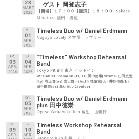
28
ゲスト 岡登志子
MÄRZ
【開場】１７：００【開演】１８：００
Sakata
2026
Minatoza 酒田 港座
Timeless Duo w/ Daniel Erdmann
MI.
01
Nagoya Lovely 名古屋 ラブリー
APR.
2026
"Timeless" Workshop Rehearsal
FR.
SA.
03
04
Band
APR.
APR.
Tokyo Pit inn 東京 ピットイン
2026
2026
W/ Daniel Erdmann (ts, ss) 田中徳崇(drums) 山田丈造
(tp) 塙正貴(as) 吉田隆一(bs,fl) 後藤篤(tb) 井野信義(b)
田中徳崇(ds) 赤い日ル女(voice)
Timeless Duo w/ Daniel Erdmann
SO.
05
plus 田中徳崇
APR.
Ogose Yamaneko ken 越生 山猫軒
2026
Timeless Workshop Rehearsal
DO.
FR.
09
10
Band
APR.
APR.
Sapporo Kuh 札幌 くう