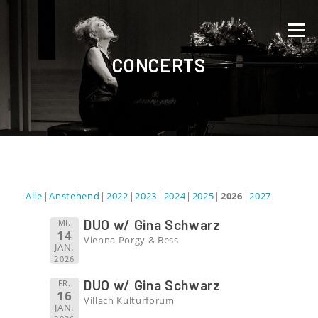
Direkt zum Inhalt
Menü
CONCERTS
Alle
Anstehend
2022
2023
2024
2025
2026
2027
DUO w/ Gina Schwarz
MI.
14
Vienna Porgy & Bess
JAN.
2026
DUO w/ Gina Schwarz
FR.
16
Villach Kulturforum
JAN.