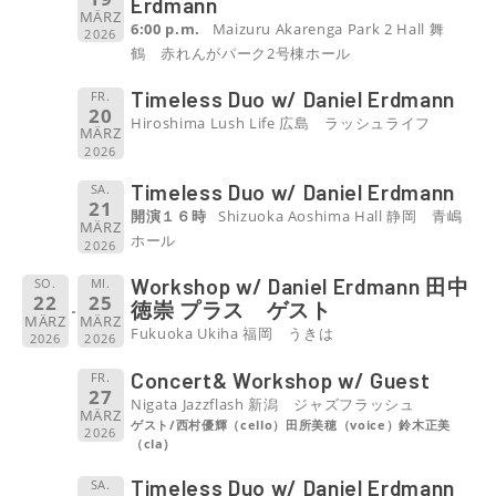
Erdmann
MÄRZ
6:00 p.m.
Maizuru Akarenga Park 2 Hall 舞
2026
鶴 赤れんがパーク2号棟ホール
Timeless Duo w/ Daniel Erdmann
FR.
20
Hiroshima Lush Life 広島 ラッシュライフ
MÄRZ
2026
Timeless Duo w/ Daniel Erdmann
SA.
21
開演１６時
Shizuoka Aoshima Hall 静岡 青嶋
MÄRZ
ホール
2026
Workshop w/ Daniel Erdmann 田中
SO.
MI.
22
25
徳崇 プラス ゲスト
MÄRZ
MÄRZ
Fukuoka Ukiha 福岡 うきは
2026
2026
Concert& Workshop w/ Guest
FR.
27
Nigata Jazzflash 新潟 ジャズフラッシュ
MÄRZ
ゲスト/西村優輝（cello）田所美穂（voice）鈴木正美
2026
（cla)
Timeless Duo w/ Daniel Erdmann
SA.