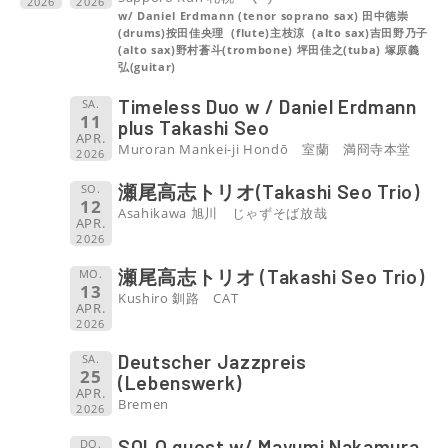
2026
2026
w/ Daniel Erdmann (tenor soprano sax) 田中徳崇
(drums)按田佳央理 (flute)主枝涼 (alto sax)吉田野乃子
(alto sax)野村蒼斗(trombone) 坪田佳之(tuba) 塚原義
弘(guitar)
Timeless Duo w / Daniel Erdmann
SA.
11
plus Takashi Seo
APR.
Muroran Mankei-ji Hondō 室蘭 満冏寺本堂
2026
瀬尾高志トリオ(Takashi Seo Trio)
SO.
12
Asahikawa 旭川 じゃずそば放哉
APR.
2026
瀬尾高志トリオ (Takashi Seo Trio)
MO.
13
Kushiro 釧路 CAT
APR.
2026
Deutscher Jazzpreis
SA.
25
(Lebenswerk)
APR.
Bremen
2026
SOLO guest w/ Mayumi Nakamura
DO.