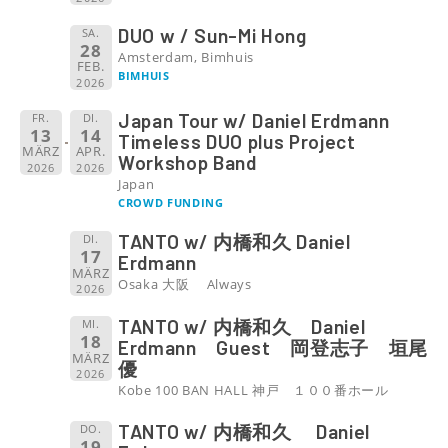
DUO w / Sun-Mi Hong
SA.
28
Amsterdam, Bimhuis
FEB.
BIMHUIS
2026
Japan Tour w/ Daniel Erdmann
FR.
DI.
13
14
Timeless DUO plus Project
MÄRZ
APR.
Workshop Band
2026
2026
Japan
CROWD FUNDING
TANTO w/ 内橋和久 Daniel
DI.
17
Erdmann
MÄRZ
Osaka 大阪 Always
2026
TANTO w/ 内橋和久 Daniel
MI.
18
Erdmann Guest 岡登志子 垣尾
MÄRZ
優
2026
Kobe 100 BAN HALL 神戸 １００番ホール
TANTO w/ 内橋和久 Daniel
DO.
19