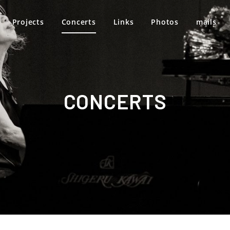
Projects
Concerts
Links
Photos
mails
CONCERTS