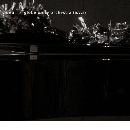
video
globe unity orchestra (a.v.s)