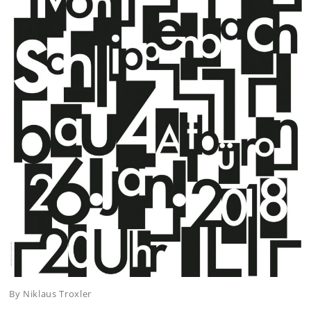
By Niklaus Troxler