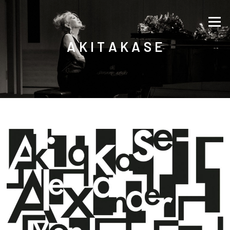
Direkt zum Inhalt
Menü
A K I T A K A S E