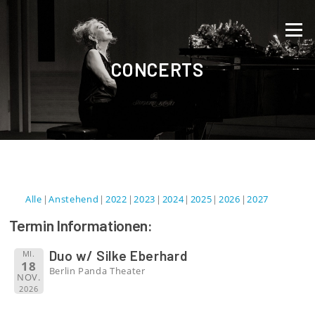
Direkt zum Inhalt
Menü
CONCERTS
Alle
Anstehend
2022
2023
2024
2025
2026
2027
Termin Informationen:
Duo w/ Silke Eberhard
MI.
18
Berlin Panda Theater
NOV.
2026