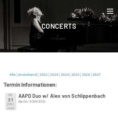
Direkt zum Inhalt
Menü
CONCERTS
Alle
Anstehend
2022
2023
2024
2025
2026
2027
Termin Informationen:
AAPD Duo w/ Alex von Schlippenbach
FR.
31
Berlin SOWIESO
JULI
2026