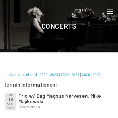
Direkt zum Inhalt
Menü
CONCERTS
Alle
Anstehend
2022
2023
2024
2025
2026
2027
Termin Informationen:
Trio w/ Dag Magnus Narvesen, Mike
MI.
16
Majikowski
SEP.
Oslo Victoria
2026