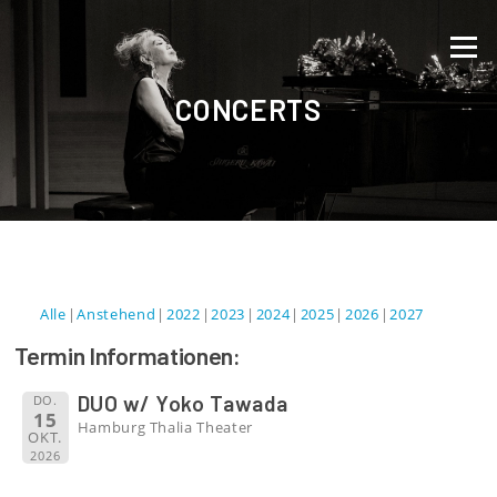
Direkt zum Inhalt
Menü
CONCERTS
Alle
Anstehend
2022
2023
2024
2025
2026
2027
Termin Informationen:
DUO w/ Yoko Tawada
DO.
15
Hamburg Thalia Theater
OKT.
2026