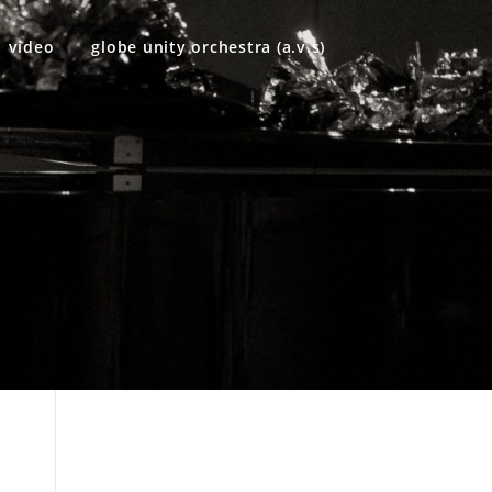
video
globe unity orchestra (a.v.s)