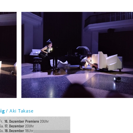
ig
/ Aki Takase