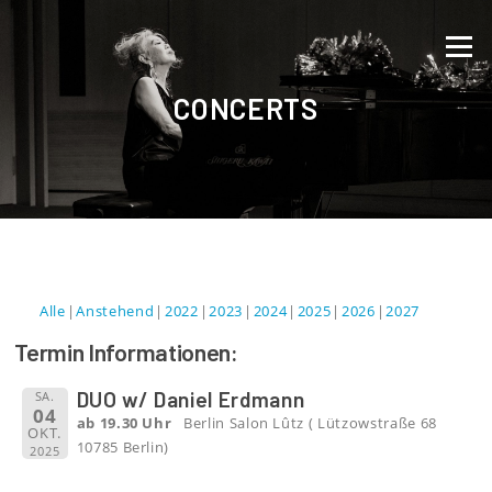
Direkt zum Inhalt
Menü
CONCERTS
Alle
Anstehend
2022
2023
2024
2025
2026
2027
Termin Informationen:
DUO w/ Daniel Erdmann
SA.
04
ab 19.30 Uhr
Berlin Salon Lûtz ( Lützowstraße 68
OKT.
10785 Berlin)
2025