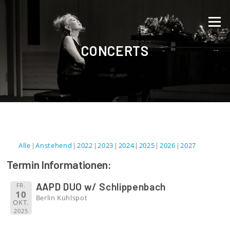
Direkt zum Inhalt
Menü
CONCERTS
Alle
Anstehend
2022
2023
2024
2025
2026
2027
Termin Informationen:
AAPD DUO w/ Schlippenbach
FR.
10
Berlin Kühlspot
OKT.
2025