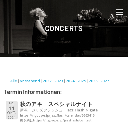
Direkt zum Inhalt
Menü
CONCERTS
Alle
Anstehend
2022
2023
2024
2025
2026
2027
Termin Informationen:
秋のアキ スペシャルナイト
FR.
11
新潟 ジャズフラッシュ Jazz Flash Nigata
OKT.
https://r.goope.jp/jazzflash/calendar/5663413
2024
御予約はhttps://r.goope.jp/jazzflash/contact